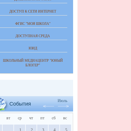
ДОСТУП К СЕТИ ИНТЕРНЕТ
ФГИС "МОЯ ШКОЛА"
ДОСТУПНАЯ СРЕДА
ЮИД
ШКОЛЬНЫЙ МЕДИАЦЕНТР "ЮНЫЙ
БЛОГЕР"
Июль
События
вт
ср
чт
пт
сб
вс
1
2
3
4
5