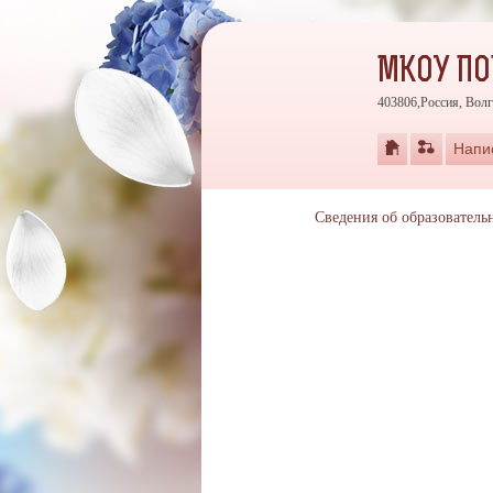
МКОУ ПО
403806,Россия, Волг
Напи
Сведения об образователь