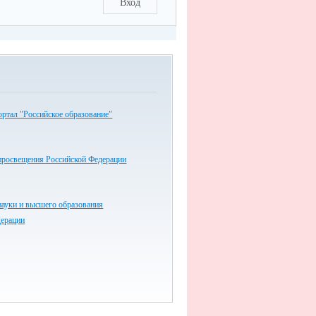
Вход
ртал "Российское образование"
просвещения Российской Федерации
науки и высшего образования
дерации